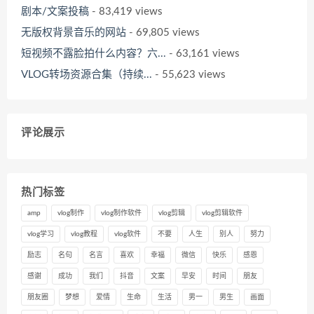
剧本/文案投稿
- 83,419 views
无版权背景音乐的网站
- 69,805 views
短视频不露脸拍什么内容？六...
- 63,161 views
VLOG转场资源合集（持续...
- 55,623 views
评论展示
热门标签
amp
vlog制作
vlog制作软件
vlog剪辑
vlog剪辑软件
vlog学习
vlog教程
vlog软件
不要
人生
别人
努力
励志
名句
名言
喜欢
幸福
微信
快乐
感恩
感谢
成功
我们
抖音
文案
早安
时间
朋友
朋友圈
梦想
爱情
生命
生活
男一
男生
画面