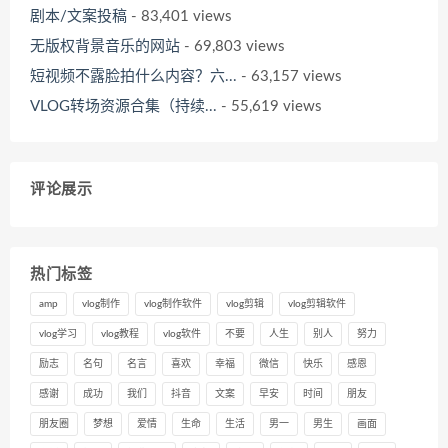
剧本/文案投稿
- 83,401 views
无版权背景音乐的网站
- 69,803 views
短视频不露脸拍什么内容？六...
- 63,157 views
VLOG转场资源合集（持续...
- 55,619 views
评论展示
热门标签
amp
vlog制作
vlog制作软件
vlog剪辑
vlog剪辑软件
vlog学习
vlog教程
vlog软件
不要
人生
别人
努力
励志
名句
名言
喜欢
幸福
微信
快乐
感恩
感谢
成功
我们
抖音
文案
早安
时间
朋友
朋友圈
梦想
爱情
生命
生活
男一
男生
画面