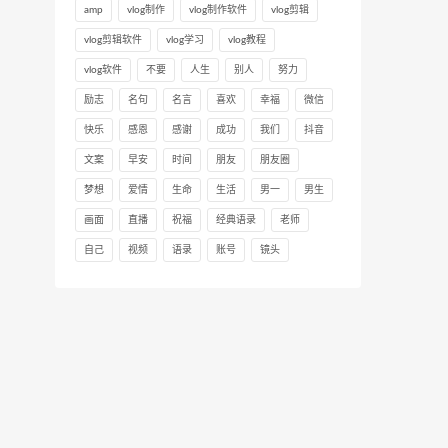
amp
vlog制作
vlog制作软件
vlog剪辑
vlog剪辑软件
vlog学习
vlog教程
vlog软件
不要
人生
别人
努力
励志
名句
名言
喜欢
幸福
微信
快乐
感恩
感谢
成功
我们
抖音
文案
早安
时间
朋友
朋友圈
梦想
爱情
生命
生活
男一
男生
画面
直播
祝福
经典语录
老师
自己
视频
语录
账号
镜头