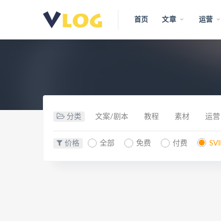
首页
文章
运营
分类
文案/剧本
教程
素材
运营
价格
全部
免费
付费
SV