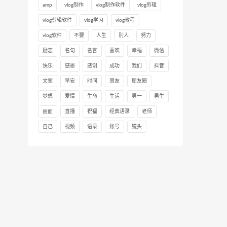
amp
vlog制作
vlog制作软件
vlog剪辑
vlog剪辑软件
vlog学习
vlog教程
vlog软件
不要
人生
别人
努力
励志
名句
名言
喜欢
幸福
微信
快乐
感恩
感谢
成功
我们
抖音
文案
早安
时间
朋友
朋友圈
梦想
爱情
生命
生活
男一
男生
画面
直播
祝福
经典语录
老师
自己
视频
语录
账号
镜头