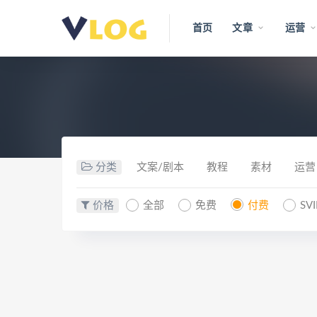
首页
文章
运营
分类
文案/剧本
教程
素材
运营
价格
全部
免费
付费
SV