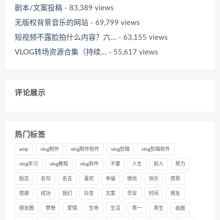
剧本/文案投稿
- 83,389 views
无版权背景音乐的网站
- 69,799 views
短视频不露脸拍什么内容？六...
- 63,155 views
VLOG转场资源合集（持续...
- 55,617 views
评论展示
热门标签
amp
vlog制作
vlog制作软件
vlog剪辑
vlog剪辑软件
vlog学习
vlog教程
vlog软件
不要
人生
别人
努力
励志
名句
名言
喜欢
幸福
微信
快乐
感恩
感谢
成功
我们
抖音
文案
早安
时间
朋友
朋友圈
梦想
爱情
生命
生活
男一
男生
画面