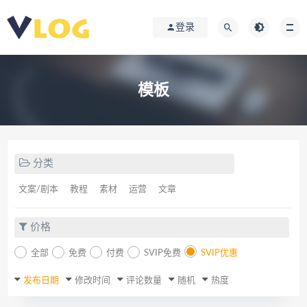
登录
模板
分类
文案/剧本
教程
素材
运营
文章
价格
全部
免费
付费
SVIP免费
SVIP优惠
发布日期
修改时间
评论数量
随机
热度