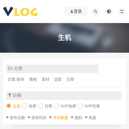
登录
生机
分类
文案/剧本
教程
素材
运营
文章
价格
全部
免费
付费
SVIP免费
SVIP优惠
发布日期
修改时间
评论数量
随机
热度