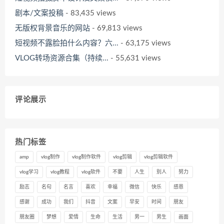
剧本/文案投稿
- 83,435 views
无版权背景音乐的网站
- 69,813 views
短视频不露脸拍什么内容？六...
- 63,175 views
VLOG转场资源合集（持续...
- 55,631 views
评论展示
热门标签
amp
vlog制作
vlog制作软件
vlog剪辑
vlog剪辑软件
vlog学习
vlog教程
vlog软件
不要
人生
别人
努力
励志
名句
名言
喜欢
幸福
微信
快乐
感恩
感谢
成功
我们
抖音
文案
早安
时间
朋友
朋友圈
梦想
爱情
生命
生活
男一
男生
画面