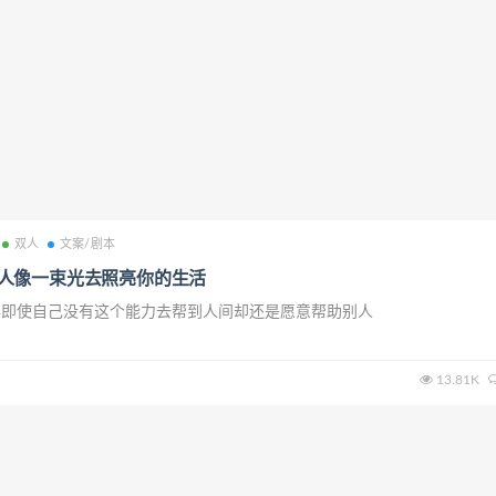
双人
文案/剧本
人像一束光去照亮你的生活
年即使自己没有这个能力去帮到人间却还是愿意帮助别人
13.81K