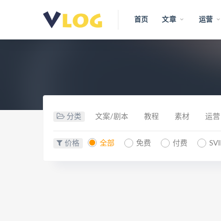
首页
文章
运营
分类
文案/剧本
教程
素材
运营
价格
全部
免费
付费
SV