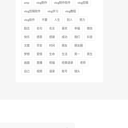
amp
vlog制作
vlog制作软件
vlog剪辑
vlog剪辑软件
vlog学习
vlog教程
vlog软件
不要
人生
别人
努力
励志
名句
名言
喜欢
幸福
微信
快乐
感恩
感谢
成功
我们
抖音
文案
早安
时间
朋友
朋友圈
梦想
爱情
生命
生活
男一
男生
画面
直播
祝福
经典语录
老师
自己
视频
语录
账号
镜头