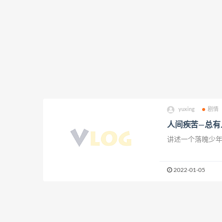
yuxing
剧情
人间疾苦—总有
讲述一个落魄少
2022-01-05