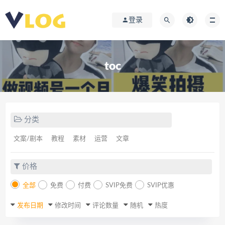
登录
toc
分类
文案/剧本
教程
素材
运营
文章
价格
全部
免费
付费
SVIP免费
SVIP优惠
发布日期
修改时间
评论数量
随机
热度