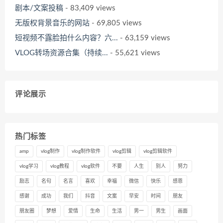
剧本/文案投稿
- 83,409 views
无版权背景音乐的网站
- 69,805 views
短视频不露脸拍什么内容？六...
- 63,159 views
VLOG转场资源合集（持续...
- 55,621 views
评论展示
热门标签
amp
vlog制作
vlog制作软件
vlog剪辑
vlog剪辑软件
vlog学习
vlog教程
vlog软件
不要
人生
别人
努力
励志
名句
名言
喜欢
幸福
微信
快乐
感恩
感谢
成功
我们
抖音
文案
早安
时间
朋友
朋友圈
梦想
爱情
生命
生活
男一
男生
画面