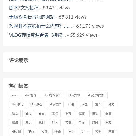
剧本/文案投稿
- 83,431 views
无版权背景音乐的网站
- 69,811 views
短视频不露脸拍什么内容？六...
- 63,173 views
VLOG转场资源合集（持续...
- 55,629 views
评论展示
热门标签
amp
vlog制作
vlog制作软件
vlog剪辑
vlog剪辑软件
vlog学习
vlog教程
vlog软件
不要
人生
别人
努力
励志
名句
名言
喜欢
幸福
微信
快乐
感恩
感谢
成功
我们
抖音
文案
早安
时间
朋友
朋友圈
梦想
爱情
生命
生活
男一
男生
画面