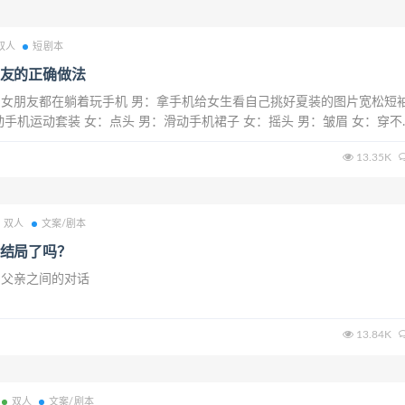
双人
短剧本
友的正确做法
女朋友都在躺着玩手机 男：拿手机给女生看自己挑好夏装的图片宽松短
动手机运动套装 女：点头 男：滑动手机裙子 女：摇头 男：皱眉 女：穿不
你买运动套装啦 女：动手
13.35K
双人
文案/剧本
结局了吗？
和父亲之间的对话
13.84K
双人
文案/剧本