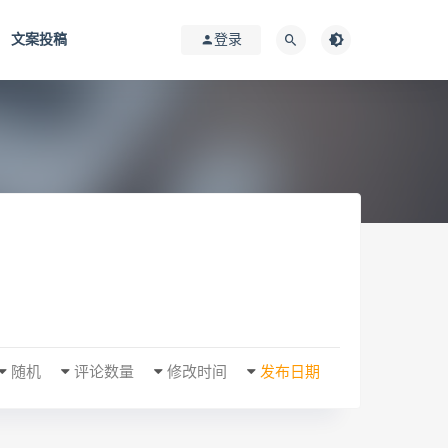
文案投稿
登录
随机
评论数量
修改时间
发布日期