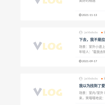
美好的相遇
2021-11-13
jackbububu
下去，我不是拉客
场景：室外小道上
年轻人：“载我去隔
年轻人：“两百块”
2021-09-17
jackbububu
我以为找到了爱情
场景：室内/室外
来，笑嘻嘻地说：
“美女，你该找个