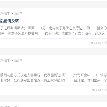
文案/剧本
短剧本
后剧情反转
子之后剧情反转； 画面一 （男一走向女子并坐在其旁边） 男一：新来的
（男一闻女子头发）挺香啊！（女子不满）喷香水了？女：没有，这这这
男一：什么洗发水这么香啊？我能去你家试试这款吗？ （男二走来，男一
11.59K
经理； 女：（对男二说）哥，他...
文案/剧本
短剧本
蒙眼花圈方式决定去哪里玩，代表圈到“加班”； （公司开会中……） 领导
的非常好，公司决定出去旅游（员工欢呼鼓掌），一会儿呢，你们出来一
一个圈，化到那个地方， 就去那个地方； 员工一：去普吉岛； 员工二：
11.6K
工三：去塞班岛，那地我去过，景...