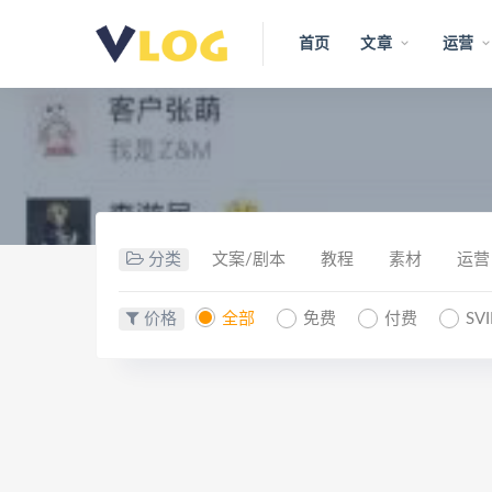
首页
文章
运营
分类
文案/剧本
教程
素材
运营
价格
全部
免费
付费
SV