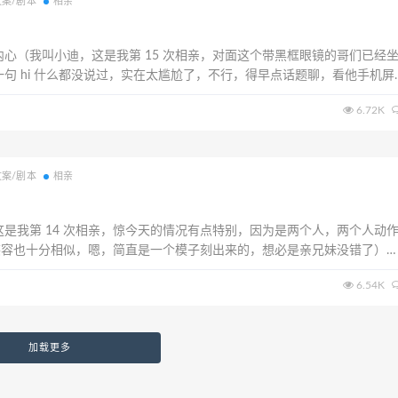
文案/剧本
相亲
内心（我叫小迪，这是我第 15 次相亲，对面这个带黑框眼镜的哥们已经
一句 hi 什么都没说过，实在太尴尬了，不行，得早点话题聊，看他手机屏
去过杭州） 女：“给你看一下我去杭州旅游时候拍的照片” 女生内心（还是
6.72K
话题了吗，接下来一起...
文案/剧本
相亲
这是我第 14 次相亲，惊今天的情况有点特别，因为是两个人，两个人动
笑容也十分相似，嗯，简直是一个模子刻出来的，想必是亲兄妹没错了）
 女：“额，简单的会做一点家常菜” 女 2：“吃的不好，身体就会变得不好吧
6.54K
吗” 女：“也还好...
加载更多