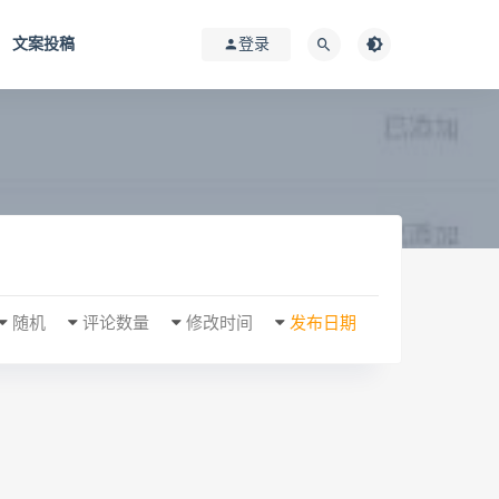
文案投稿
登录
随机
评论数量
修改时间
发布日期