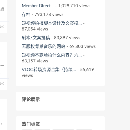
Member Direct...
- 1,029,710 views
，眉
存档
- 793,178 views
天
短视频拍摄脚本设计及文案模...
-
0
87,054 views
剧本/文案投稿
- 83,397 views
无版权背景音乐的网站
- 69,803 views
短视频不露脸拍什么内容？六...
-
63,157 views
另一
VLOG转场资源合集（持续...
- 55,619
利
views
0
评论展示
生，
热门标签
吗