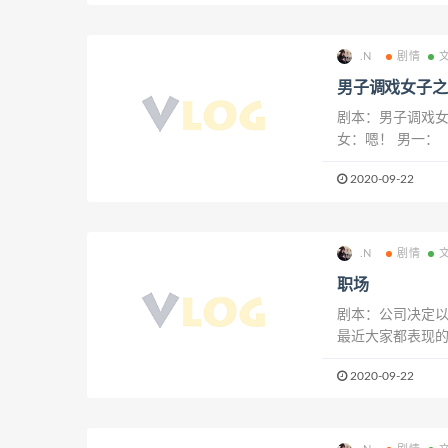
.N
剧情
男子调戏女子之
剧本：男子调戏女
女：嗯！ 男一：
洗发水的味道； 
2020-09-22
慌失措站起）早！
.N
剧情
职场
剧本：公司决定以
最近大家都表现
人，在这白板上画
2020-09-22
三亚去三亚； 员