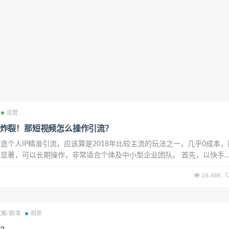
运营
炸裂！那短视频怎么操作引流？
造个人IP精准引流，应该算是2018年比较主流的玩法之一，几乎0成本，
显著，可以长期操作，非常适合个体及中小型企业团队。 首先，以快手
下热门，稍微往下拉一下，你一定会看到类似下图这种作品。没错，现在
28.48K
把自己打造成一个医生护士之类的形...
文案/剧本
相亲