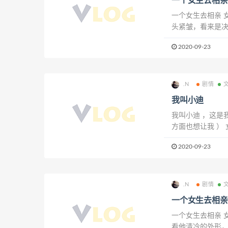
一个女生去相亲
一个女生去相亲 
头紧皱，看来是决
（带着厚厚的眼
2020-09-23
没洗澡了，真伤了）
.N
剧情
我叫小迪
我叫小迪 ，这是
方面也想让我 ）
用女生特权就是迟
2020-09-23
男：“不好意思啊，
.N
剧情
一个女生去相亲
一个女生去相亲 
看他清冷的外形，