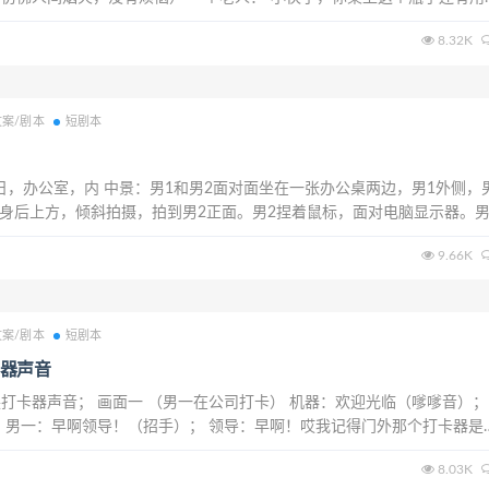
卖了换个饭吃”男：“我还有用”男孩把水丢到地上 女拉住老人：“我这里有
8.32K
 男老人：“谢谢你”...
文案/剧本
短剧本
 日，办公室，内 中景：男1和男2面对面坐在一张办公桌两边，男1外侧，
1身后上方，倾斜拍摄，拍到男2正面。男2捏着鼠标，面对电脑显示器。男
敬坐着。 特写：男2的鼠标滚轮滑动了几下。 男2（眼睛依然盯着显示
9.66K
策划案怎么样？: 男1（...
文案/剧本
短剧本
器声音
打卡器声音； 画面一 （男一在公司打卡） 机器：欢迎光临（嗲嗲音）；
 男一：早啊领导！（招手）； 领导：早啊！哎我记得门外那个打卡器是
嗯对啊！ 领导：这都什么声音啊！啊！一点激情都没有！你赶紧把它给我
8.03K
 画面二 （第二天打卡） 机...