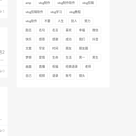
amp
vlog制作
vlog制作软件
vlog剪辑
瓶
1
vlog剪辑软件
vlog学习
vlog教程
vlog软件
不要
人生
别人
努力
励志
名句
名言
喜欢
幸福
微信
快乐
感恩
感谢
成功
我们
抖音
文案
早安
时间
朋友
朋友圈
男2
梦想
爱情
生命
生活
男一
男生
1
画面
直播
祝福
经典语录
老师
0
自己
视频
语录
账号
镜头
你
换
0