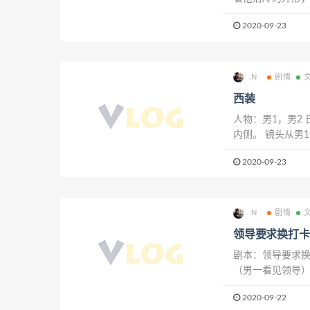
能给我把，我拿去
2020-09-23
水没有用的，您喝吧”
.N
剧情
西装
人物：男1，男2
内侧。 镜头从男
面带微笑，毕恭毕
2020-09-23
器）：这家公司做的
.N
剧情
领导要求换打卡
剧本：领导要求换
（男一看见领导）
按的吧； 男一；
2020-09-22
了！ （男一点头）