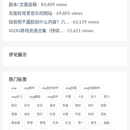
剧本/文案投稿
- 83,409 views
无版权背景音乐的网站
- 69,805 views
短视频不露脸拍什么内容？六...
- 63,159 views
VLOG转场资源合集（持续...
- 55,621 views
评论展示
热门标签
amp
vlog制作
vlog制作软件
vlog剪辑
vlog剪辑软件
vlog学习
vlog教程
vlog软件
不要
人生
别人
努力
励志
名句
名言
喜欢
幸福
微信
快乐
感恩
感谢
成功
我们
抖音
文案
早安
时间
朋友
朋友圈
梦想
爱情
生命
生活
男一
男生
画面