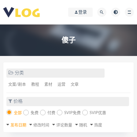
登录
傻子
分类
文案/剧本
教程
素材
运营
文章
价格
全部
免费
付费
SVIP免费
SVIP优惠
发布日期
修改时间
评论数量
随机
热度