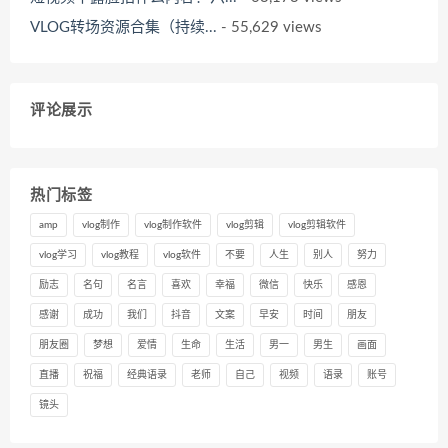
VLOG转场资源合集（持续...
- 55,629 views
评论展示
热门标签
amp
vlog制作
vlog制作软件
vlog剪辑
vlog剪辑软件
vlog学习
vlog教程
vlog软件
不要
人生
别人
努力
励志
名句
名言
喜欢
幸福
微信
快乐
感恩
感谢
成功
我们
抖音
文案
早安
时间
朋友
朋友圈
梦想
爱情
生命
生活
男一
男生
画面
直播
祝福
经典语录
老师
自己
视频
语录
账号
镜头