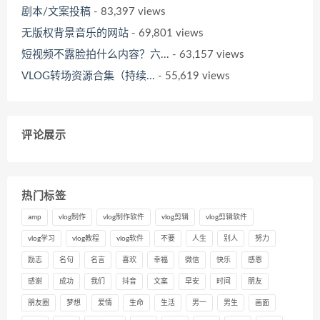
剧本/文案投稿
- 83,397 views
无版权背景音乐的网站
- 69,801 views
短视频不露脸拍什么内容？六...
- 63,157 views
VLOG转场资源合集（持续...
- 55,619 views
评论展示
热门标签
amp
vlog制作
vlog制作软件
vlog剪辑
vlog剪辑软件
vlog学习
vlog教程
vlog软件
不要
人生
别人
努力
励志
名句
名言
喜欢
幸福
微信
快乐
感恩
感谢
成功
我们
抖音
文案
早安
时间
朋友
朋友圈
梦想
爱情
生命
生活
男一
男生
画面