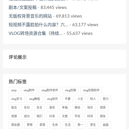
剧本/文案投稿
- 83,445 views
无版权背景音乐的网站
- 69,813 views
短视频不露脸拍什么内容？六...
- 63,177 views
VLOG转场资源合集（持续...
- 55,637 views
评论展示
热门标签
amp
vlog制作
vlog制作软件
vlog剪辑
vlog剪辑软件
vlog学习
vlog教程
vlog软件
不要
人生
别人
努力
励志
名句
名言
喜欢
幸福
微信
快乐
感恩
感谢
成功
我们
抖音
文案
早安
时间
朋友
朋友圈
梦想
爱情
生命
生活
男一
男生
画面