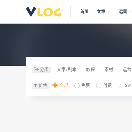
首页
文章
运营
分类
文案/剧本
教程
素材
运营
价格
全部
免费
付费
SV