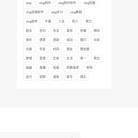
amp
vlog制作
vlog制作软件
vlog剪辑
vlog剪辑软件
vlog学习
vlog教程
vlog软件
不要
人生
别人
努力
励志
名句
名言
喜欢
幸福
微信
快乐
感恩
感谢
成功
我们
抖音
文案
早安
时间
朋友
朋友圈
梦想
爱情
生命
生活
男一
男生
画面
直播
祝福
经典语录
老师
自己
视频
语录
账号
镜头