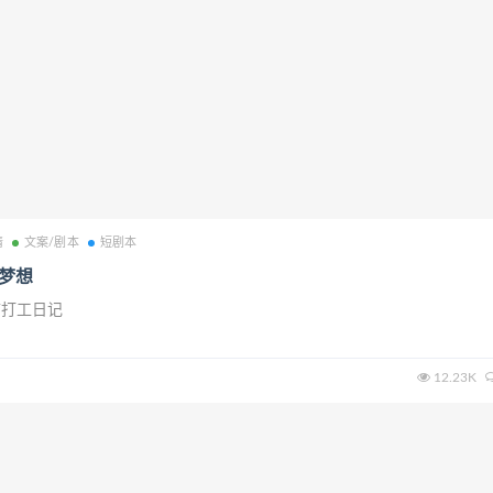
情
文案/剧本
短剧本
-梦想
市打工日记
12.23K