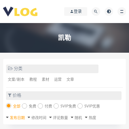
登录
凯勒
分类
文案/剧本
教程
素材
运营
文章
价格
全部
免费
付费
SVIP免费
SVIP优惠
发布日期
修改时间
评论数量
随机
热度