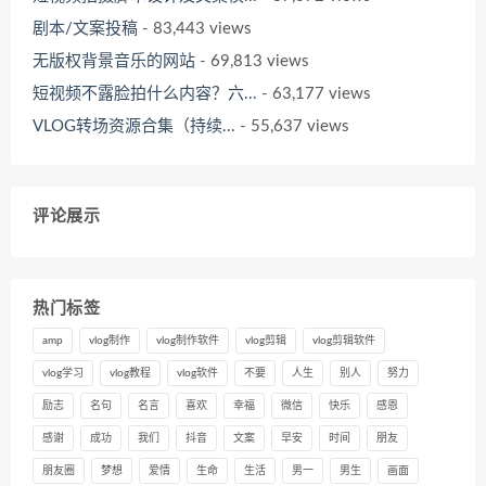
剧本/文案投稿
- 83,443 views
无版权背景音乐的网站
- 69,813 views
短视频不露脸拍什么内容？六...
- 63,177 views
VLOG转场资源合集（持续...
- 55,637 views
评论展示
热门标签
amp
vlog制作
vlog制作软件
vlog剪辑
vlog剪辑软件
vlog学习
vlog教程
vlog软件
不要
人生
别人
努力
励志
名句
名言
喜欢
幸福
微信
快乐
感恩
感谢
成功
我们
抖音
文案
早安
时间
朋友
朋友圈
梦想
爱情
生命
生活
男一
男生
画面