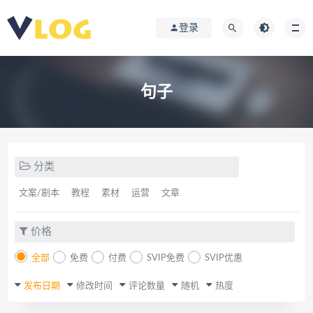
登录
句子
分类
文案/剧本
教程
素材
运营
文章
价格
全部
免费
付费
SVIP免费
SVIP优惠
发布日期
修改时间
评论数量
随机
热度