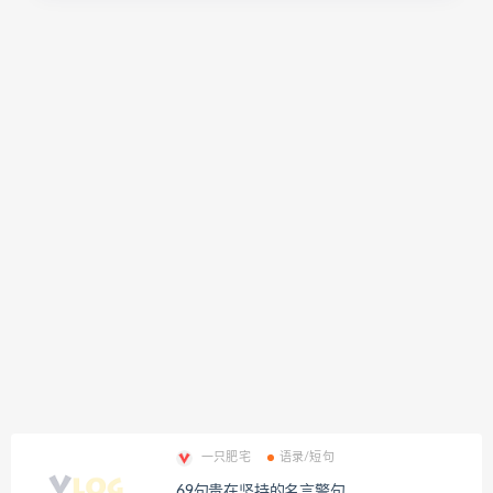
一只肥宅
语录/短句
69句贵在坚持的名言警句