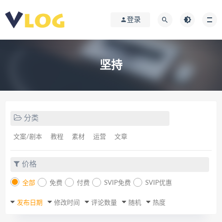
登录
坚持
分类
文案/剧本
教程
素材
运营
文章
价格
全部
免费
付费
SVIP免费
SVIP优惠
发布日期
修改时间
评论数量
随机
热度