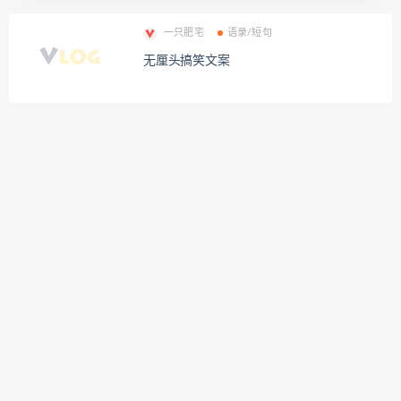
一只肥宅
语录/短句
无厘头搞笑文案