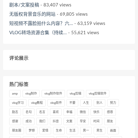
剧本/文案投稿
- 83,407 views
无版权背景音乐的网站
- 69,805 views
短视频不露脸拍什么内容？六...
- 63,159 views
VLOG转场资源合集（持续...
- 55,621 views
评论展示
热门标签
amp
vlog制作
vlog制作软件
vlog剪辑
vlog剪辑软件
vlog学习
vlog教程
vlog软件
不要
人生
别人
努力
励志
名句
名言
喜欢
幸福
微信
快乐
感恩
感谢
成功
我们
抖音
文案
早安
时间
朋友
朋友圈
梦想
爱情
生命
生活
男一
男生
画面