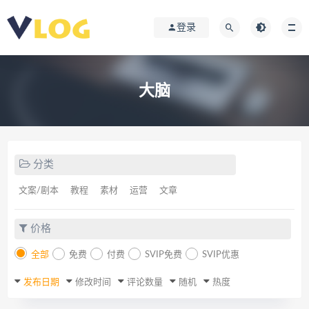
登录
大脑
分类
文案/剧本
教程
素材
运营
文章
价格
全部
免费
付费
SVIP免费
SVIP优惠
发布日期
修改时间
评论数量
随机
热度