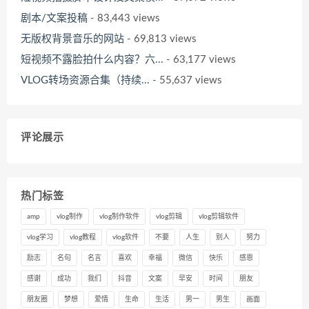
剧本/文案投稿
- 83,443 views
无版权背景音乐的网站
- 69,813 views
短视频不露脸拍什么内容？六...
- 63,177 views
VLOG转场资源合集（持续...
- 55,637 views
评论展示
热门标签
amp
vlog制作
vlog制作软件
vlog剪辑
vlog剪辑软件
vlog学习
vlog教程
vlog软件
不要
人生
别人
努力
励志
名句
名言
喜欢
幸福
微信
快乐
感恩
感谢
成功
我们
抖音
文案
早安
时间
朋友
朋友圈
梦想
爱情
生命
生活
男一
男生
画面