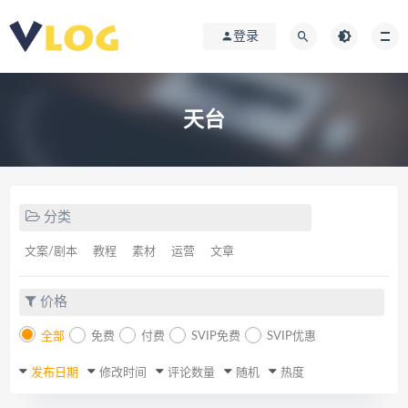
登录
天台
分类
文案/剧本
教程
素材
运营
文章
价格
全部
免费
付费
SVIP免费
SVIP优惠
发布日期
修改时间
评论数量
随机
热度