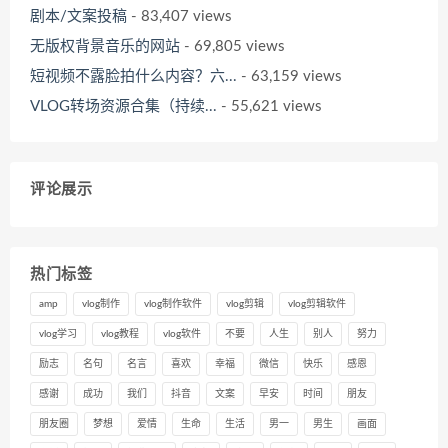
剧本/文案投稿
- 83,407 views
无版权背景音乐的网站
- 69,805 views
短视频不露脸拍什么内容？六...
- 63,159 views
VLOG转场资源合集（持续...
- 55,621 views
评论展示
热门标签
amp
vlog制作
vlog制作软件
vlog剪辑
vlog剪辑软件
vlog学习
vlog教程
vlog软件
不要
人生
别人
努力
励志
名句
名言
喜欢
幸福
微信
快乐
感恩
感谢
成功
我们
抖音
文案
早安
时间
朋友
朋友圈
梦想
爱情
生命
生活
男一
男生
画面