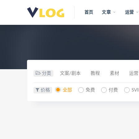
首页
文章
运营
分类
文案/剧本
教程
素材
运营
价格
全部
免费
付费
SV