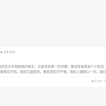
文案/剧本
喜欢在大半夜刷题的卷王，又是全班第一的学霸，要说性格真是个小机灵
天都得交手机，刚好又是周末，教官管的不严嘛，我的上铺随口一问，我
大家便起哄了，我真的是想不到，这家伙肯定又在开大玩笑了，看我迟疑
8.55K
我拽到了手机柜，这个点不应该在刷题嘛！不...