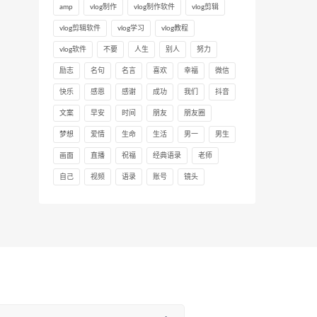
amp
vlog制作
vlog制作软件
vlog剪辑
vlog剪辑软件
vlog学习
vlog教程
vlog软件
不要
人生
别人
努力
励志
名句
名言
喜欢
幸福
微信
快乐
感恩
感谢
成功
我们
抖音
文案
早安
时间
朋友
朋友圈
梦想
爱情
生命
生活
男一
男生
画面
直播
祝福
经典语录
老师
自己
视频
语录
账号
镜头