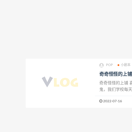
POP
小剧本
奇奇怪怪的上铺
奇奇怪怪的上铺 
鬼，我们学校每
不要去偷手机，
2022-07-16
久，便轻手轻脚把