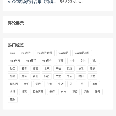
VLOG转场资源合集（持续...
- 55,623 views
评论展示
热门标签
amp
vlog制作
vlog制作软件
vlog剪辑
vlog剪辑软件
vlog学习
vlog教程
vlog软件
不要
人生
别人
努力
励志
名句
名言
喜欢
幸福
微信
快乐
感恩
感谢
成功
我们
抖音
文案
早安
时间
朋友
朋友圈
梦想
爱情
生命
生活
男一
男生
画面
直播
祝福
经典语录
老师
自己
视频
语录
账号
镜头