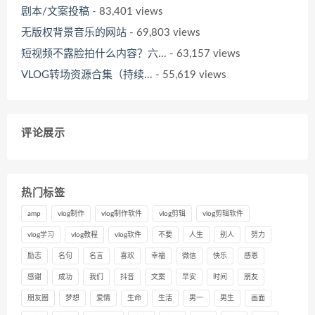
剧本/文案投稿
- 83,401 views
无版权背景音乐的网站
- 69,803 views
短视频不露脸拍什么内容？六...
- 63,157 views
VLOG转场资源合集（持续...
- 55,619 views
评论展示
热门标签
amp
vlog制作
vlog制作软件
vlog剪辑
vlog剪辑软件
vlog学习
vlog教程
vlog软件
不要
人生
别人
努力
励志
名句
名言
喜欢
幸福
微信
快乐
感恩
感谢
成功
我们
抖音
文案
早安
时间
朋友
朋友圈
梦想
爱情
生命
生活
男一
男生
画面