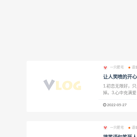
一只肥宅
语
让人笑喷的开心
1.初恋无限好，
掉。3.心中充满
玻璃上的苍蝇，前
2022-05-27
漂亮MM眼就圆……
一只肥宅
语