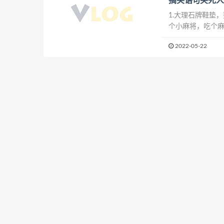
搞笑语句笑死人
1.大理石牌鞋垫
个小麻将，吃个麻
喜地发现，空气没
2022-05-22
惑了夏娃，一个砸