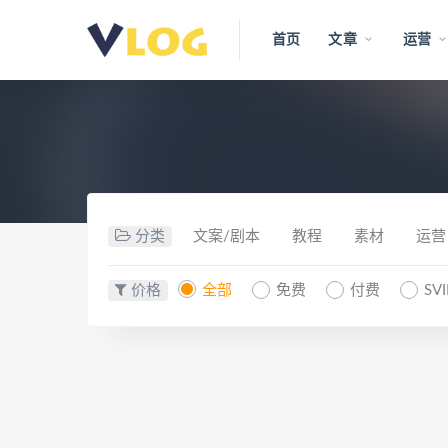
首页
文章
运营
分类
文案/剧本
教程
素材
运营
价格
全部
免费
付费
SV