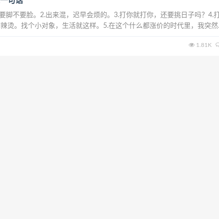
一句话
，要脚不要脸。2.出来混，迟早会烦的。3.打你就打你，还要挑日子吗？4.
辣烫。找个小对象，生活就这样。5.在这个什么都涨价的时代里，我突然
有涨价，反倒是料越来越多了。6.迄今为止，三个苹果改变了世界:一个诱
1.81K
醒了牛顿，一个握在乔布斯...