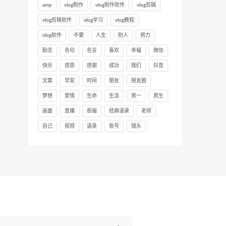
amp
vlog制作
vlog制作软件
vlog剪辑
vlog剪辑软件
vlog学习
vlog教程
vlog软件
不要
人生
别人
努力
励志
名句
名言
喜欢
幸福
微信
快乐
感恩
感谢
成功
我们
抖音
文案
早安
时间
朋友
朋友圈
梦想
爱情
生命
生活
男一
男生
画面
直播
祝福
经典语录
老师
自己
视频
语录
账号
镜头