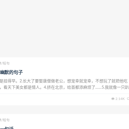
录/短句
幽默的句子
只是挂得早。2.长大了要娶唐僧做老公，想宠幸就宠幸，不想玩了就把他吃
爱，看天下美女都是情人。4.挤在北京，给首都添麻烦了……5.我就像一只
途一片光明，而我却找不到出路。6.大家都说我是个演员，是因为我一看
2.14K
7.我床上的不知道是谁媳...
录/短句