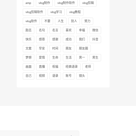
amp
vlog制作
vlog制作软件
vlog剪辑
vlog剪辑软件
vlog学习
vlog教程
vlog软件
不要
人生
别人
努力
励志
名句
名言
喜欢
幸福
微信
快乐
感恩
感谢
成功
我们
抖音
文案
早安
时间
朋友
朋友圈
梦想
爱情
生命
生活
男一
男生
画面
直播
祝福
经典语录
老师
自己
视频
语录
账号
镜头