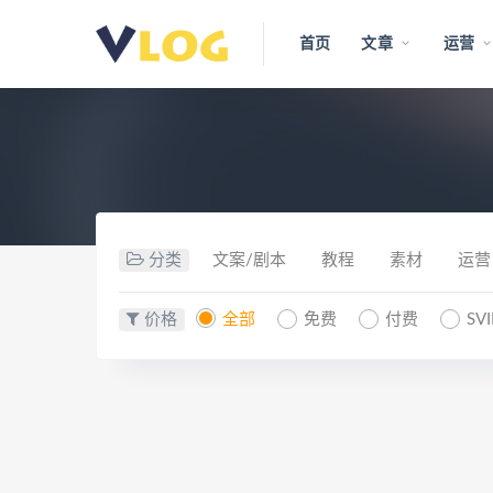
首页
文章
运营
分类
文案/剧本
教程
素材
运营
价格
全部
免费
付费
SV