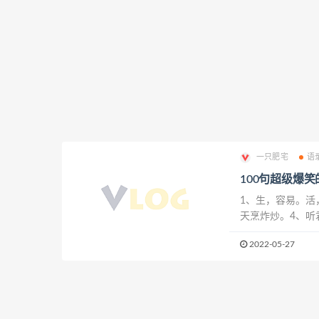
一只肥宅
语
100句超级爆
1、生，容易。活
天烹炸炒。4、听
远。7、别跟我谈
2022-05-27
三下四多挣钱。1