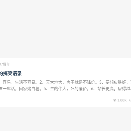
录/短句
笑的搞笑语录
，容易。生活不容易。2、天大地大，房子就是不降价。3、要想皮肤好，
君一席话，回家烤白薯。5、生的伟大，死的廉价。6、站长更高，尿得越
感情，谈感情伤钱。8、混吃的人往往都比较长寿。9、男人要有女人缘，
1.88K
0、感激伤害我们的人，让他们内疚起...