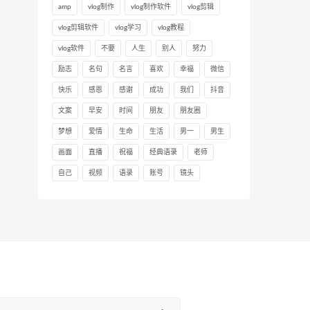
amp
vlog制作
vlog制作软件
vlog剪辑
vlog剪辑软件
vlog学习
vlog教程
vlog软件
不要
人生
别人
努力
励志
名句
名言
喜欢
幸福
微信
快乐
感恩
感谢
成功
我们
抖音
文案
早安
时间
朋友
朋友圈
梦想
爱情
生命
生活
男一
男生
画面
直播
祝福
经典语录
老师
自己
视频
语录
账号
镜头