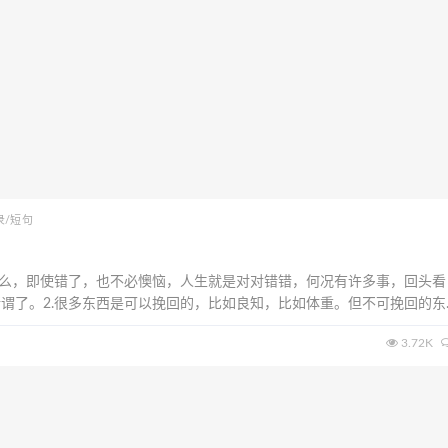
录/短句
什么，即使错了，也不必懊恼，人生就是对对错错，何况有许多事，回头看
谓了。2.很多东西是可以挽回的，比如良知，比如体重。但不可挽回的东
譬如岁月，譬如对一个人的感觉。3.别人的咀咒，会变成你的祝福。4.不
3.72K
任何决定，情绪负面的时候说话越少...