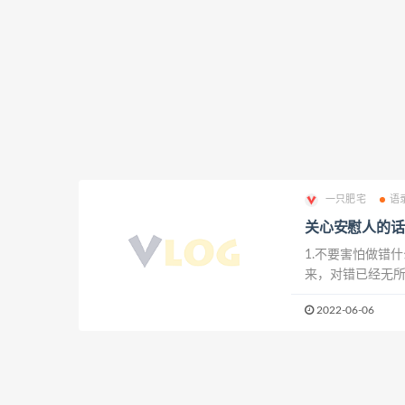
一只肥宅
语
关心安慰人的话
1.不要害怕做错
来，对错已经无所
更多，譬如旧梦，
2022-06-06
在流眼泪的时候做