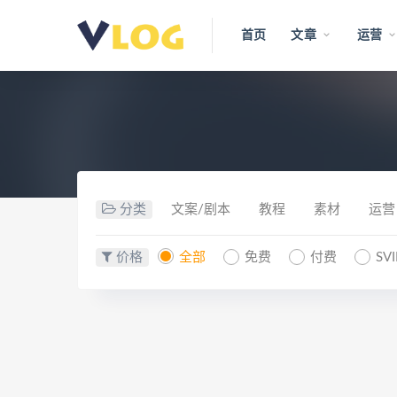
首页
文章
运营
分类
文案/剧本
教程
素材
运营
价格
全部
免费
付费
SV