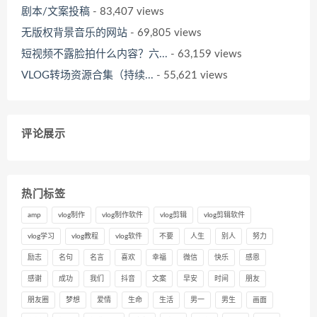
剧本/文案投稿
- 83,407 views
无版权背景音乐的网站
- 69,805 views
短视频不露脸拍什么内容？六...
- 63,159 views
VLOG转场资源合集（持续...
- 55,621 views
评论展示
热门标签
amp
vlog制作
vlog制作软件
vlog剪辑
vlog剪辑软件
vlog学习
vlog教程
vlog软件
不要
人生
别人
努力
励志
名句
名言
喜欢
幸福
微信
快乐
感恩
感谢
成功
我们
抖音
文案
早安
时间
朋友
朋友圈
梦想
爱情
生命
生活
男一
男生
画面