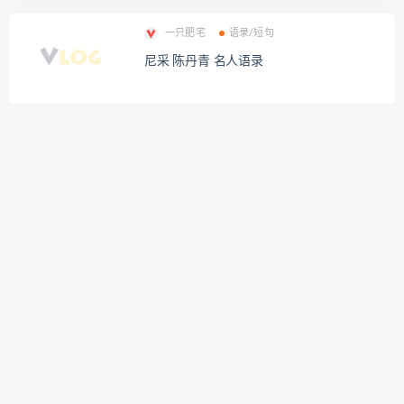
一只肥宅
语录/短句
尼采 陈丹青 名人语录