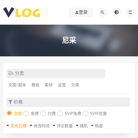
登录
尼采
分类
文案/剧本
教程
素材
运营
文章
价格
全部
免费
付费
SVIP免费
SVIP优惠
发布日期
修改时间
评论数量
随机
热度