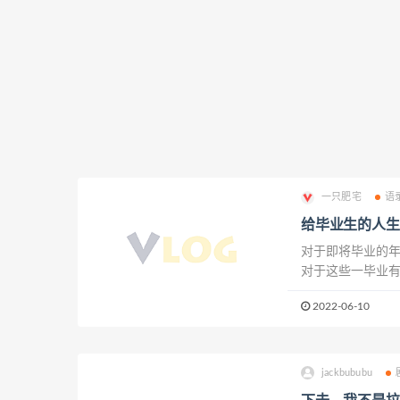
一只肥宅
语
给毕业生的人生
对于即将毕业的
对于这些一毕业
生涯做好准备？我
2022-06-10
听爸爸妈妈的话，
jackbububu