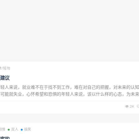
录/短句
建议
年轻人来说，就业难不在于找不到工作，难在对自己的把握，对未来的认
有可能就失业，心怀希望和恐惧的年轻人来说，该以什么样的心态，为未
们这些过来人应该给他们一些忠告。因此我们对年轻人的有如下建议：1
2K
但要自己做决定；2、不要试图用时间来试...
剧情
双人
搞笑