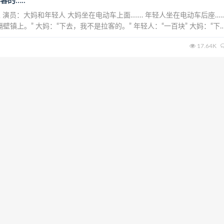
的…..
 演员：大妈和年轻人 大妈坐在电动车上面……. 年轻人坐在电动车后座…
壁镇上。” 大妈：“下去，我不是拉客的。” 年轻人：“一百块” 大妈：“下去
 大妈：“这不是钱不钱的问题，我...
17.64K