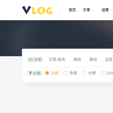
首页
文章
运营
分类
文案/剧本
教程
素材
运营
价格
全部
免费
付费
SV