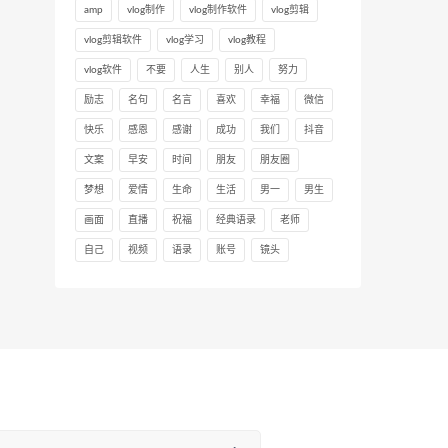
amp
vlog制作
vlog制作软件
vlog剪辑
vlog剪辑软件
vlog学习
vlog教程
vlog软件
不要
人生
别人
努力
励志
名句
名言
喜欢
幸福
微信
快乐
感恩
感谢
成功
我们
抖音
文案
早安
时间
朋友
朋友圈
梦想
爱情
生命
生活
男一
男生
画面
直播
祝福
经典语录
老师
自己
视频
语录
账号
镜头