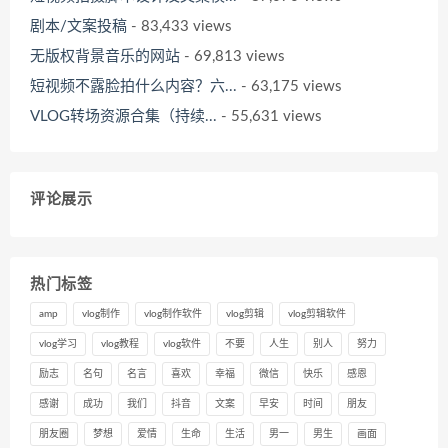
剧本/文案投稿
- 83,433 views
无版权背景音乐的网站
- 69,813 views
短视频不露脸拍什么内容？六...
- 63,175 views
VLOG转场资源合集（持续...
- 55,631 views
评论展示
热门标签
amp
vlog制作
vlog制作软件
vlog剪辑
vlog剪辑软件
vlog学习
vlog教程
vlog软件
不要
人生
别人
努力
励志
名句
名言
喜欢
幸福
微信
快乐
感恩
感谢
成功
我们
抖音
文案
早安
时间
朋友
朋友圈
梦想
爱情
生命
生活
男一
男生
画面