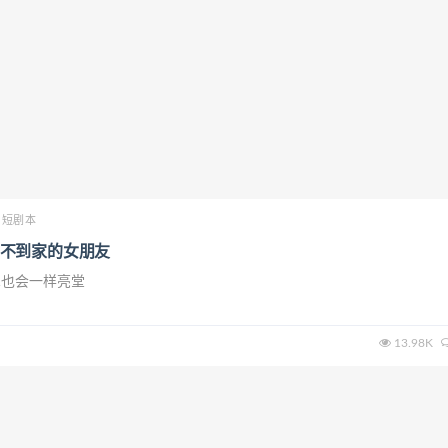
短剧本
不到家的女朋友
掌也会一样亮堂
13.98K