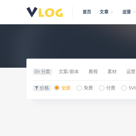
首页
文章
运营
分类
文案/剧本
教程
素材
运营
价格
全部
免费
付费
SV