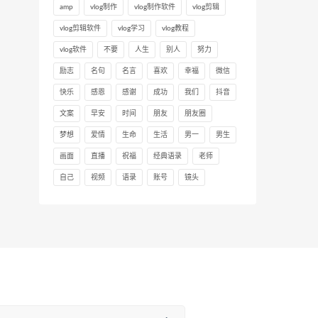
amp
vlog制作
vlog制作软件
vlog剪辑
vlog剪辑软件
vlog学习
vlog教程
vlog软件
不要
人生
别人
努力
励志
名句
名言
喜欢
幸福
微信
快乐
感恩
感谢
成功
我们
抖音
文案
早安
时间
朋友
朋友圈
梦想
爱情
生命
生活
男一
男生
画面
直播
祝福
经典语录
老师
自己
视频
语录
账号
镜头