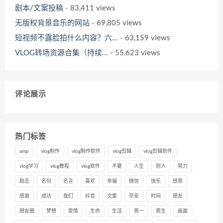
剧本/文案投稿
- 83,411 views
无版权背景音乐的网站
- 69,805 views
短视频不露脸拍什么内容？六...
- 63,159 views
VLOG转场资源合集（持续...
- 55,623 views
评论展示
热门标签
amp
vlog制作
vlog制作软件
vlog剪辑
vlog剪辑软件
vlog学习
vlog教程
vlog软件
不要
人生
别人
努力
励志
名句
名言
喜欢
幸福
微信
快乐
感恩
感谢
成功
我们
抖音
文案
早安
时间
朋友
朋友圈
梦想
爱情
生命
生活
男一
男生
画面