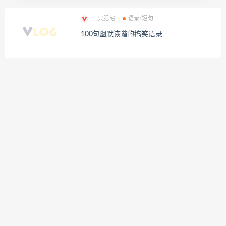
一只肥宅
语录/短句
100句幽默诙谐的搞笑语录