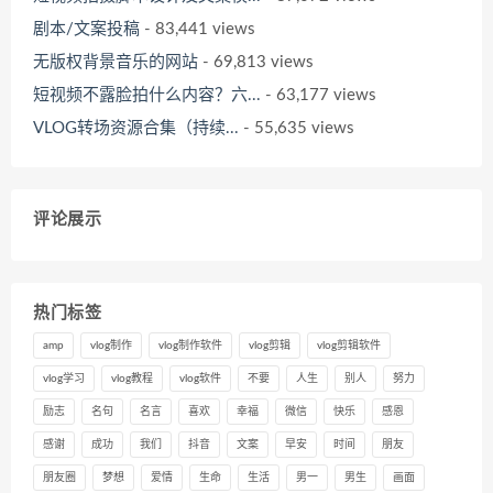
剧本/文案投稿
- 83,441 views
无版权背景音乐的网站
- 69,813 views
短视频不露脸拍什么内容？六...
- 63,177 views
VLOG转场资源合集（持续...
- 55,635 views
评论展示
热门标签
amp
vlog制作
vlog制作软件
vlog剪辑
vlog剪辑软件
vlog学习
vlog教程
vlog软件
不要
人生
别人
努力
励志
名句
名言
喜欢
幸福
微信
快乐
感恩
感谢
成功
我们
抖音
文案
早安
时间
朋友
朋友圈
梦想
爱情
生命
生活
男一
男生
画面