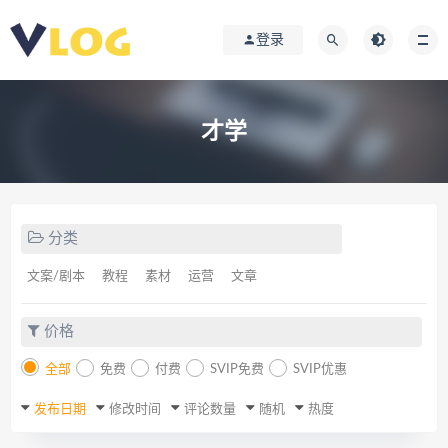
登录
才学
分类
文案/剧本
教程
素材
运营
文章
价格
全部
免费
付费
SVIP免费
SVIP优惠
发布日期
修改时间
评论数量
随机
热度