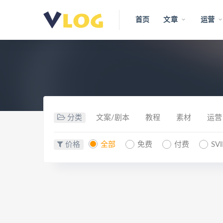
首页
文章
运营
分类
文案/剧本
教程
素材
运营
价格
全部
免费
付费
SV