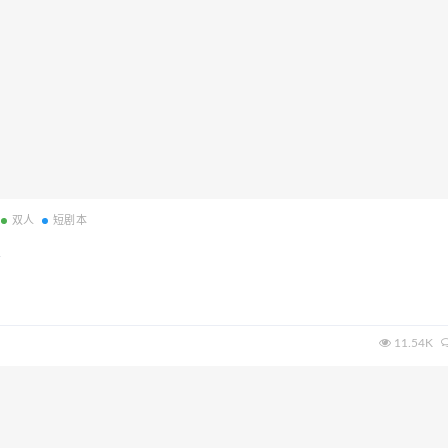
双人
短剧本
11.54K