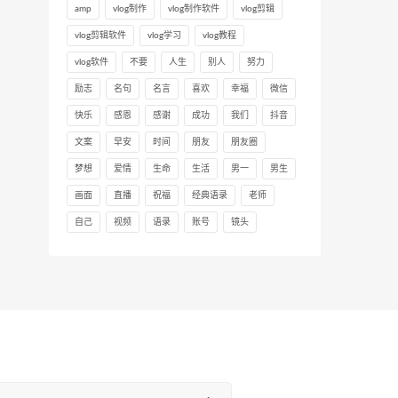
amp
vlog制作
vlog制作软件
vlog剪辑
vlog剪辑软件
vlog学习
vlog教程
vlog软件
不要
人生
别人
努力
励志
名句
名言
喜欢
幸福
微信
快乐
感恩
感谢
成功
我们
抖音
文案
早安
时间
朋友
朋友圈
梦想
爱情
生命
生活
男一
男生
画面
直播
祝福
经典语录
老师
自己
视频
语录
账号
镜头