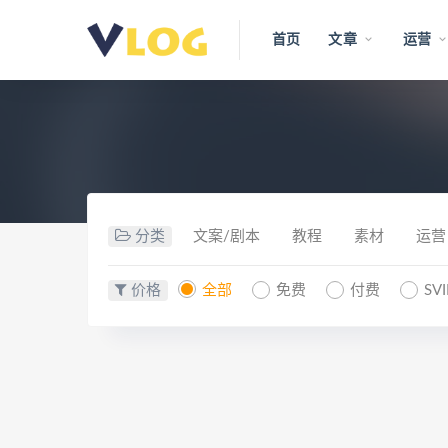
首页
文章
运营
分类
文案/剧本
教程
素材
运营
价格
全部
免费
付费
SV