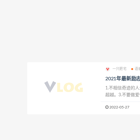
一只肥宅
语
2021年最新励
1.不相信奇迹的
超越。3.不要做
才理智。4.不管
2022-05-27
和老去，也就意味