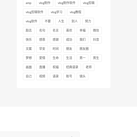
amp
vlog制作
vlog制作软件
vlog剪辑
vlog剪辑软件
vlog学习
vlog教程
vlog软件
不要
人生
别人
努力
励志
名句
名言
喜欢
幸福
微信
快乐
感恩
感谢
成功
我们
抖音
文案
早安
时间
朋友
朋友圈
梦想
爱情
生命
生活
男一
男生
画面
直播
祝福
经典语录
老师
自己
视频
语录
账号
镜头