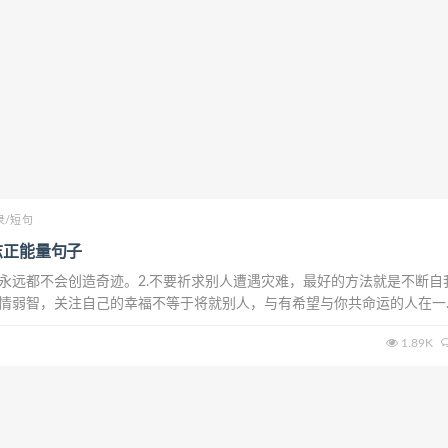
录/短句
志正能量句子
人永远都不会创造奇迹。2.不要祈求别人遭遇灾难，最好的方法就是不断自
爱情弱智，关注自己的幸福不等于将就别人，与有希望与你共命运的人在一
你去往何方，不管将来迎接你的是什么，请你带着阳光般的心情启程。5.长
1.89K
着那些你曾经以为不能接受和无...