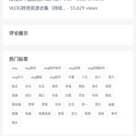
VLOG转场资源合集（持续...
- 55,629 views
评论展示
热门标签
amp
vlog制作
vlog制作软件
vlog剪辑
vlog剪辑软件
vlog学习
vlog教程
vlog软件
不要
人生
别人
努力
励志
名句
名言
喜欢
幸福
微信
快乐
感恩
感谢
成功
我们
抖音
文案
早安
时间
朋友
朋友圈
梦想
爱情
生命
生活
男一
男生
画面
直播
祝福
经典语录
老师
自己
视频
语录
账号
镜头