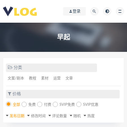
登录
早起
分类
文案/剧本
教程
素材
运营
文章
价格
全部
免费
付费
SVIP免费
SVIP优惠
发布日期
修改时间
评论数量
随机
热度