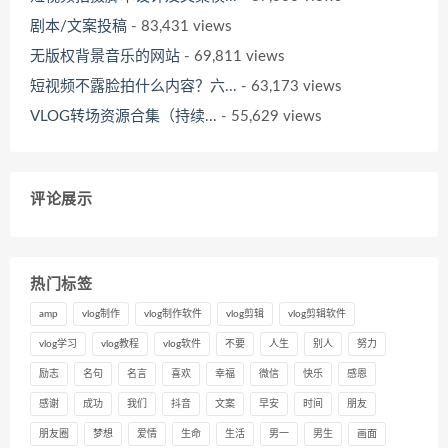
剧本/文案投稿
- 83,431 views
无版权背景音乐的网站
- 69,811 views
短视频不露脸拍什么内容？六...
- 63,173 views
VLOG转场资源合集（持续...
- 55,629 views
评论展示
热门标签
amp
vlog制作
vlog制作软件
vlog剪辑
vlog剪辑软件
vlog学习
vlog教程
vlog软件
不要
人生
别人
努力
励志
名句
名言
喜欢
幸福
微信
快乐
感恩
感谢
成功
我们
抖音
文案
早安
时间
朋友
朋友圈
梦想
爱情
生命
生活
男一
男生
画面