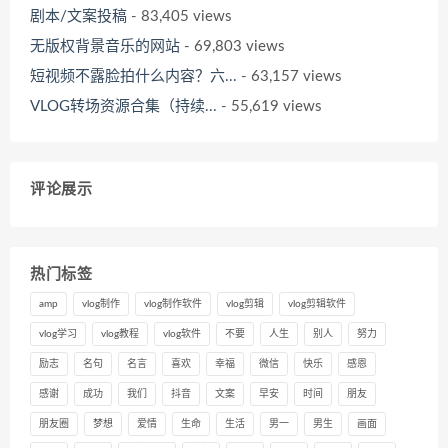
剧本/文案投稿
- 83,405 views
无版权背景音乐的网站
- 69,803 views
短视频不露脸拍什么内容？六...
- 63,157 views
VLOG转场资源合集（持续...
- 55,619 views
评论展示
热门标签
amp
vlog制作
vlog制作软件
vlog剪辑
vlog剪辑软件
vlog学习
vlog教程
vlog软件
不要
人生
别人
努力
励志
名句
名言
喜欢
幸福
微信
快乐
感恩
感谢
成功
我们
抖音
文案
早安
时间
朋友
朋友圈
梦想
爱情
生命
生活
男一
男生
画面