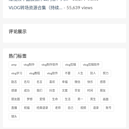
VLOG转场资源合集（持续...
- 55,639 views
评论展示
热门标签
amp
vlog制作
vlog制作软件
vlog剪辑
vlog剪辑软件
vlog学习
vlog教程
vlog软件
不要
人生
别人
努力
励志
名句
名言
喜欢
幸福
微信
快乐
感恩
感谢
成功
我们
抖音
文案
早安
时间
朋友
朋友圈
梦想
爱情
生命
生活
男一
男生
画面
直播
祝福
经典语录
老师
自己
视频
语录
账号
镜头