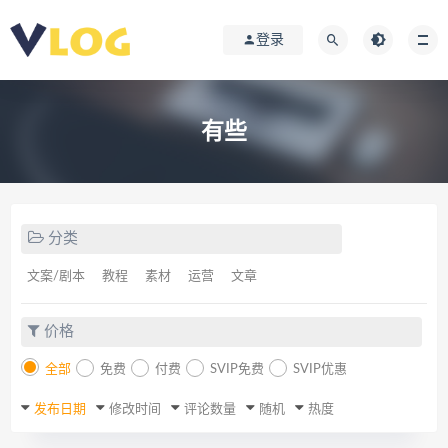
登录
有些
分类
文案/剧本
教程
素材
运营
文章
价格
全部
免费
付费
SVIP免费
SVIP优惠
发布日期
修改时间
评论数量
随机
热度