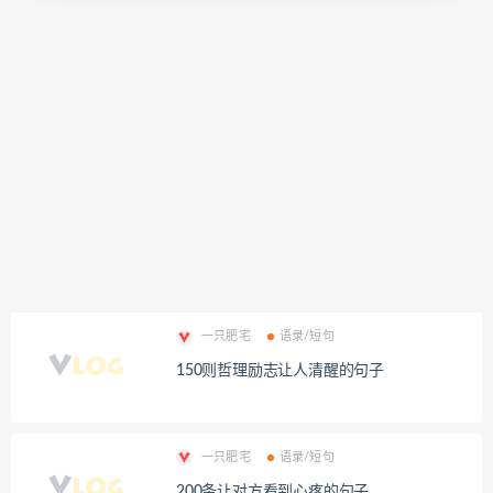
一只肥宅
语录/短句
150则哲理励志让人清醒的句子
一只肥宅
语录/短句
200条让对方看到心疼的句子