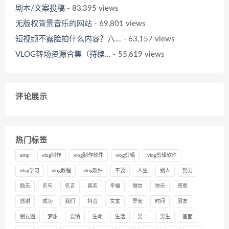
剧本/文案投稿
- 83,395 views
无版权背景音乐的网站
- 69,801 views
短视频不露脸拍什么内容？六...
- 63,157 views
VLOG转场资源合集（持续...
- 55,619 views
评论展示
热门标签
amp
vlog制作
vlog制作软件
vlog剪辑
vlog剪辑软件
vlog学习
vlog教程
vlog软件
不要
人生
别人
努力
励志
名句
名言
喜欢
幸福
微信
快乐
感恩
感谢
成功
我们
抖音
文案
早安
时间
朋友
朋友圈
梦想
爱情
生命
生活
男一
男生
画面