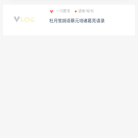
一只肥宅
语录/短句
杜月笙胡适蔡元培诸葛亮语录