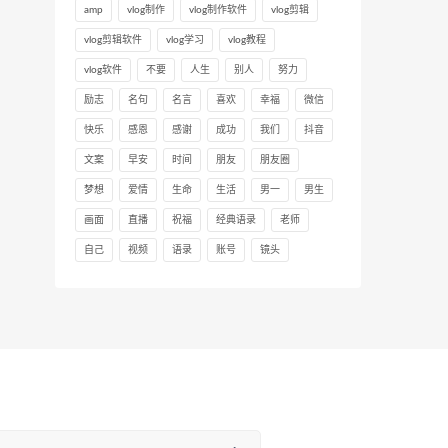
amp
vlog制作
vlog制作软件
vlog剪辑
vlog剪辑软件
vlog学习
vlog教程
vlog软件
不要
人生
别人
努力
励志
名句
名言
喜欢
幸福
微信
快乐
感恩
感谢
成功
我们
抖音
文案
早安
时间
朋友
朋友圈
梦想
爱情
生命
生活
男一
男生
画面
直播
祝福
经典语录
老师
自己
视频
语录
账号
镜头