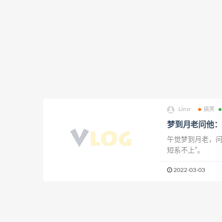
Linsr
搞笑
梦到月老问他：
午觉梦到月老，问
短系不上”。
2022-03-03