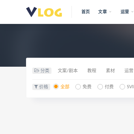
首页
文章
运营
分类
文案/剧本
教程
素材
运营
价格
全部
免费
付费
SV