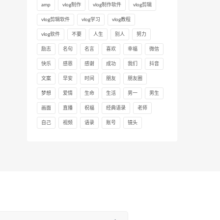
amp
vlog制作
vlog制作软件
vlog剪辑
vlog剪辑软件
vlog学习
vlog教程
vlog软件
不要
人生
别人
努力
励志
名句
名言
喜欢
幸福
微信
快乐
感恩
感谢
成功
我们
抖音
文案
早安
时间
朋友
朋友圈
梦想
爱情
生命
生活
男一
男生
画面
直播
祝福
经典语录
老师
自己
视频
语录
账号
镜头