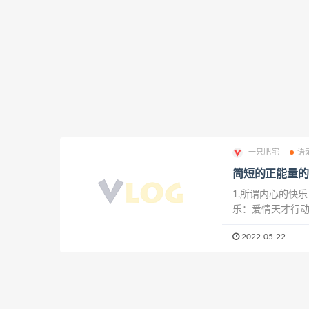
一只肥宅
语
简短的正能量的
1.所谓内心的快
乐：爱情天才行动
望；而是知道生活
2022-05-22
的路，责任是你必