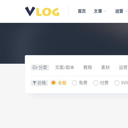
首页
文章
运营
分类
文案/剧本
教程
素材
运营
价格
全部
免费
付费
SV