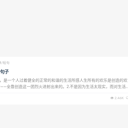
录/短句
句子
乐，是一个人过着健全的正常的和谐的生活所感人生所有的欢乐是创造的欢
——全靠创造这一团烈火进射出来的。2.不是因为生活太现实，而对生活
太现实，所以更要用心的活下去。给自己一个拥抱。3.世俗是大多数人要
2.46K
须要履行的义务。如果说我们每一个人...