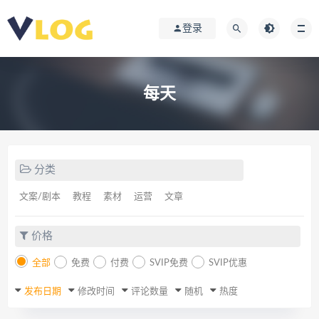
登录
每天
分类
文案/剧本
教程
素材
运营
文章
价格
全部
免费
付费
SVIP免费
SVIP优惠
发布日期
修改时间
评论数量
随机
热度