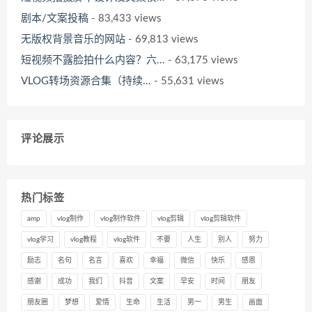
剧本/文案投稿
- 83,433 views
无版权背景音乐的网站
- 69,813 views
短视频不露脸拍什么内容？六...
- 63,175 views
VLOG转场资源合集（持续...
- 55,631 views
评论展示
热门标签
amp
vlog制作
vlog制作软件
vlog剪辑
vlog剪辑软件
vlog学习
vlog教程
vlog软件
不要
人生
别人
努力
励志
名句
名言
喜欢
幸福
微信
快乐
感恩
感谢
成功
我们
抖音
文案
早安
时间
朋友
朋友圈
梦想
爱情
生命
生活
男一
男生
画面