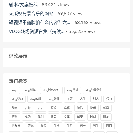
剧本/文案投稿
- 83,421 views
无版权背景音乐的网站
- 69,807 views
短视频不露脸拍什么内容？六...
- 63,163 views
VLOG转场资源合集（持续...
- 55,625 views
评论展示
热门标签
amp
vlog制作
vlog制作软件
vlog剪辑
vlog剪辑软件
vlog学习
vlog教程
vlog软件
不要
人生
别人
努力
励志
名句
名言
喜欢
幸福
微信
快乐
感恩
感谢
成功
我们
抖音
文案
早安
时间
朋友
朋友圈
梦想
爱情
生命
生活
男一
男生
画面