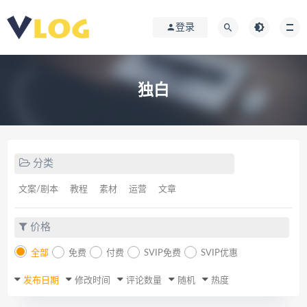
登录
独白
分类
文案/剧本
教程
素材
运营
文章
价格
全部
免费
付费
SVIP免费
SVIP优惠
发布日期
修改时间
评论数量
随机
热度