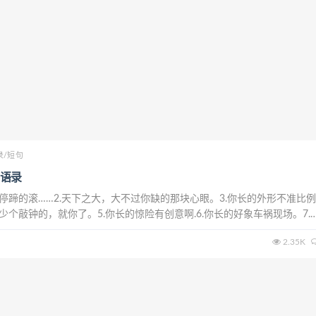
录/短句
语录
不停蹄的滚……2.天下之大，大不过你缺的那块心眼。3.你长的外形不准比
少个敲钟的，就你了。5.你长的惊险有创意啊.6.你长的好象车祸现场。7.
是不想活了？8.你活着浪费空气，死了浪费土地，半死不活浪费RMB9.小
2.35K
出门儿吃错药了...