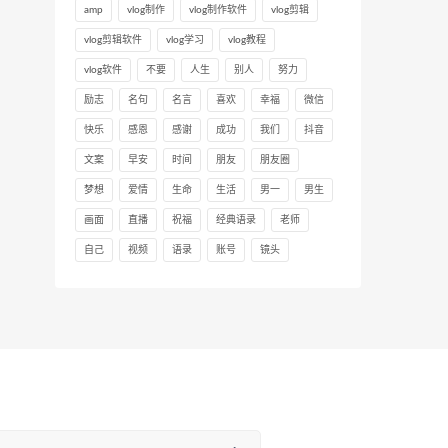
amp
vlog制作
vlog制作软件
vlog剪辑
vlog剪辑软件
vlog学习
vlog教程
vlog软件
不要
人生
别人
努力
励志
名句
名言
喜欢
幸福
微信
快乐
感恩
感谢
成功
我们
抖音
文案
早安
时间
朋友
朋友圈
梦想
爱情
生命
生活
男一
男生
画面
直播
祝福
经典语录
老师
自己
视频
语录
账号
镜头