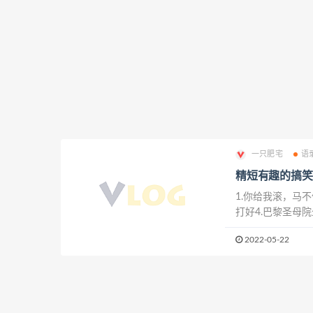
一只肥宅
语
精短有趣的搞笑
1.你给我滚，马
打好4.巴黎圣母院
吧，你是想死呢还
2022-05-22
子，今儿是怎么了？