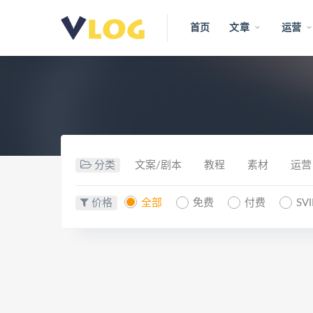
首页
文章
运营
分类
文案/剧本
教程
素材
运营
价格
全部
免费
付费
SV