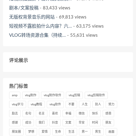
剧本/文案投稿
- 83,433 views
无版权背景音乐的网站
- 69,813 views
短视频不露脸拍什么内容？六...
- 63,175 views
VLOG转场资源合集（持续...
- 55,631 views
评论展示
热门标签
amp
vlog制作
vlog制作软件
vlog剪辑
vlog剪辑软件
vlog学习
vlog教程
vlog软件
不要
人生
别人
努力
励志
名句
名言
喜欢
幸福
微信
快乐
感恩
感谢
成功
我们
抖音
文案
早安
时间
朋友
朋友圈
梦想
爱情
生命
生活
男一
男生
画面