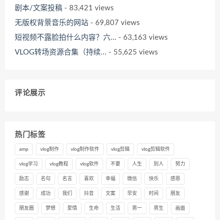
剧本/文案投稿
- 83,421 views
无版权背景音乐的网站
- 69,807 views
短视频不露脸拍什么内容？六...
- 63,163 views
VLOG转场资源合集（持续...
- 55,625 views
评论展示
热门标签
amp
vlog制作
vlog制作软件
vlog剪辑
vlog剪辑软件
vlog学习
vlog教程
vlog软件
不要
人生
别人
努力
励志
名句
名言
喜欢
幸福
微信
快乐
感恩
感谢
成功
我们
抖音
文案
早安
时间
朋友
朋友圈
梦想
爱情
生命
生活
男一
男生
画面