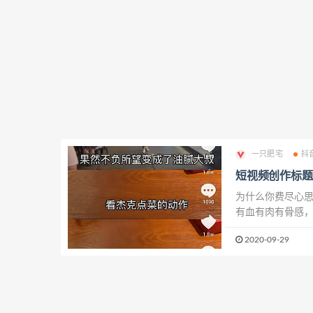
一只肥宅
抖
短视频创作标题
为什么你费尽心思
有血有肉有骨感，
文案应避免以下7
2020-09-29
视听性。 但是很