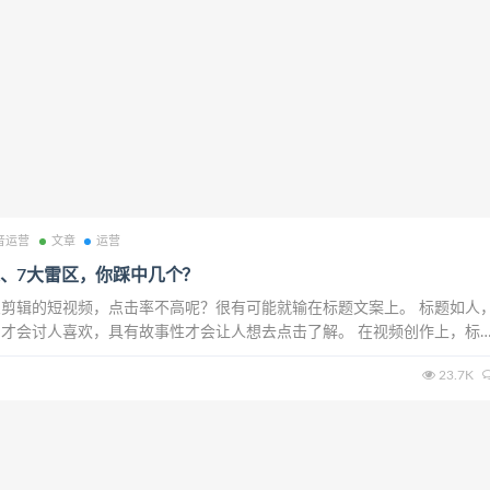
音运营
文章
运营
、7大雷区，你踩中几个？
剪辑的短视频，点击率不高呢？很有可能就输在标题文案上。 标题如人
才会讨人喜欢，具有故事性才会让人想去点击了解。 在视频创作上，标
个坑，视频点击率一定会暴涨。 1、 忽略视听性 优秀的视频文案，应该
23.7K
多人在创作过程中，会忽略听觉性。...