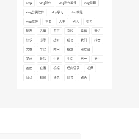
amp
vlog制作
vlog制作软件
vlog剪辑
vlog剪辑软件
vlog学习
vlog教程
vlog软件
不要
人生
别人
努力
励志
名句
名言
喜欢
幸福
微信
快乐
感恩
感谢
成功
我们
抖音
文案
早安
时间
朋友
朋友圈
梦想
爱情
生命
生活
男一
男生
画面
直播
祝福
经典语录
老师
自己
视频
语录
账号
镜头